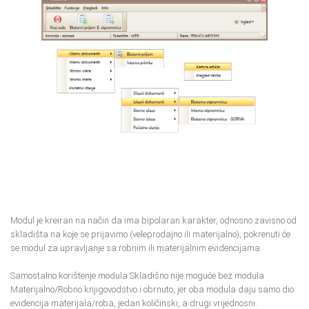
Modul je kreiran na način da ima bipolaran karakter, odnosno zavisno od
skladišta na koje se prijavimo (veleprodajno ili materijalno), pokrenuti će
se modul za upravljanje sa robnim ili materijalnim evidencijama.
Samostalno korištenje modula Skladišno nije moguće bez modula
Materijalno/Robno knjigovodstvo i obrnuto, jer oba modula daju samo dio
evidencija materijala/roba, jedan količinski, a drugi vrijednosni.