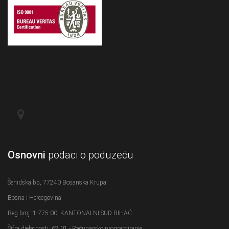
Osnovni
podaci o poduzeću
Šehidska bb, 77240 Bosanska Krupa
Bosna i Hercegovina
Reg broj: 1-775-00, KANTONALNI SUD BIHAĆ
Šifra djelatnosti: 62.01 - Računarsko programiranje