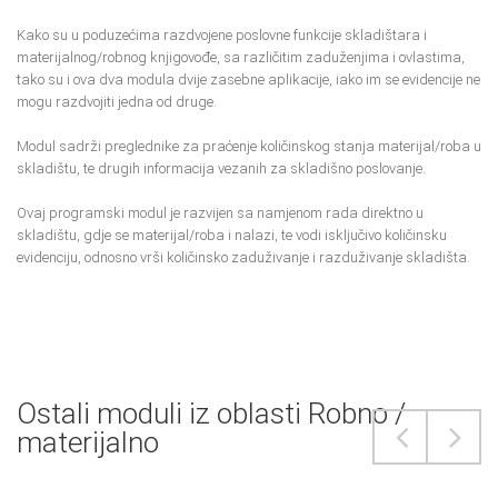
Kako su u poduzećima razdvojene poslovne funkcije skladištara i
materijalnog/robnog knjigovođe, sa različitim zaduženjima i ovlastima,
tako su i ova dva modula dvije zasebne aplikacije, iako im se evidencije ne
mogu razdvojiti jedna od druge.
Modul sadrži preglednike za praćenje količinskog stanja materijal/roba u
skladištu, te drugih informacija vezanih za skladišno poslovanje.
Ovaj programski modul je razvijen sa namjenom rada direktno u
skladištu, gdje se materijal/roba i nalazi, te vodi isključivo količinsku
evidenciju, odnosno vrši količinsko zaduživanje i razduživanje skladišta.
Ostali moduli iz oblasti Robno /
materijalno