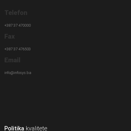
Telefon
+387 37 470000
Fax
+387 37 476503
Email
info@infosys.ba
Politika
kvalitete