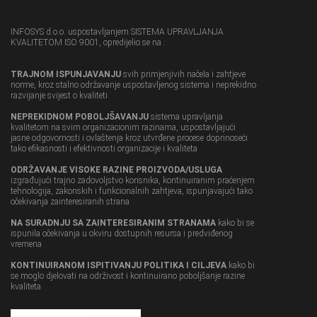
INFOSYS d.o.o. uspostavljanjem SISTEMA UPRAVLJANJA
KVALITETOM ISO 9001, opredijelio se na :
TRAJNOM ISPUNJAVANJU
svih primjenjivih načela i zahtjeve
norme, kroz stalno održavanje uspostavljenog sistema i neprekidno
razvijanje svijest o kvaliteti
NEPREKIDNOM POBOLJŠAVANJU
sistema upravljanja
kvalitetom na svim organizacionim razinama, uspostavljajući
jasne odgovornosti i ovlaštenja kroz utvrđene procese doprinoseći
tako efikasnosti i efektivnosti organizacije i kvaliteta
ODRŽAVANJE VISOKE RAZINE PROIZVODA/USLUGA
izgrađujući trajno zadovoljstvo korisnika, kontinuiranim praćenjem
tehnologija, zakonskih i funkcionalnih zahtjeva, ispunjavajući tako
očekivanja zainteresiranih strana
NA SURADNJU SA ZAINTERESIRANIM STRANAMA
kako bi se
ispunila očekivanja u okviru dostupnih resursa i predviđenog
vremena
KONTINUIRANOM ISPITIVANJU POLITIKA I CILJEVA
kako bi
se moglo djelovati na održivost i kontinuirano poboljšanje razine
kvaliteta