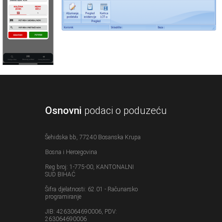
Osnovni
podaci o poduzeću
Šehidska bb, 77240 Bosanska Krupa
Bosna i Hercegovina
Reg broj: 1-775-00, KANTONALNI
SUD BIHAĆ
Šifra djelatnosti: 62.01 - Računarsko
programiranje
JIB: 4263064690006, PDV:
263064690006