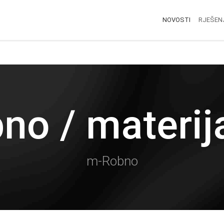
NOVOSTI
RJEŠEN
no / materij
m-Robno