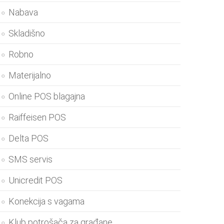
Nabava
Skladišno
Robno
Materijalno
Online POS blagajna
Raiffeisen POS
Delta POS
SMS servis
Unicredit POS
Konekcija s vagama
Klub potrošača za građane