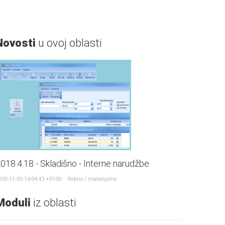
Novosti
u ovoj oblasti
018.4.18 - Skladišno - Interne narudžbe
018-11-05 14:04:43 +0100
Robno / materijalno
Moduli
iz oblasti