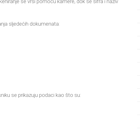
skeniranje se vrši pomoću kamere, dok se šifra i naziv
ranja sljedećih dokumenata:
isniku se prikazuju podaci kao što su: