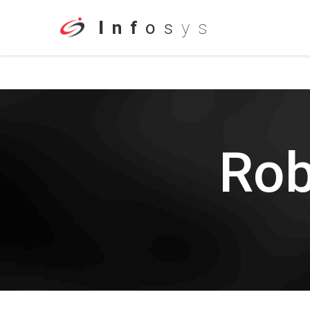
I
n
f
o
s
y
s
Rob