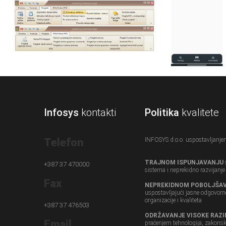
Infosys
kontakti
Politika
kvalitete
Telefon
INFOSYS d.o.o. uspostavljanj
TRAJNOM ISPUNJAVANJU
+387 37 470000
sistema i neprekidno razvijanje s
Fax
NEPREKIDNOM POBOLJŠA
uspostavljajući jasne odgovornos
organizacije i kvaliteta
+387 37 476503
ODRŽAVANJE VISOKE RAZI
Email
praćenjem tehnologija, zakonski