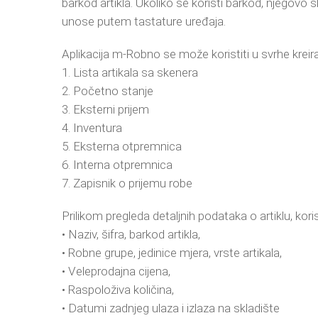
barkod artikla. Ukoliko se koristi barkod, njegovo 
unose putem tastature uređaja.
Aplikacija m-Robno se može koristiti u svrhe krei
1. Lista artikala sa skenera
2. Početno stanje
3. Eksterni prijem
4. Inventura
5. Eksterna otpremnica
6. Interna otpremnica
7. Zapisnik o prijemu robe
Prilikom pregleda detaljnih podataka o artiklu, kor
• Naziv, šifra, barkod artikla,
• Robne grupe, jedinice mjera, vrste artikala,
• Veleprodajna cijena,
• Raspoloživa količina,
• Datumi zadnjeg ulaza i izlaza na skladište