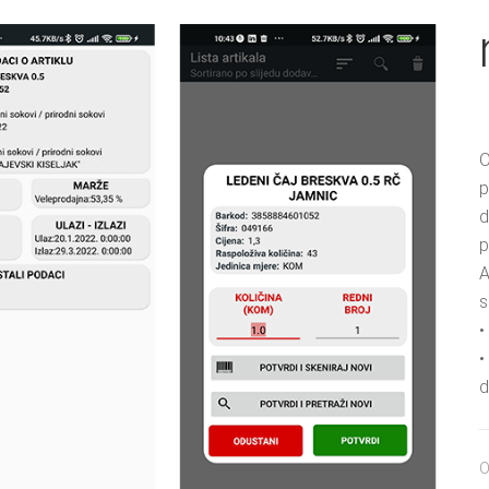
O
p
d
p
A
s
•
•
d
O