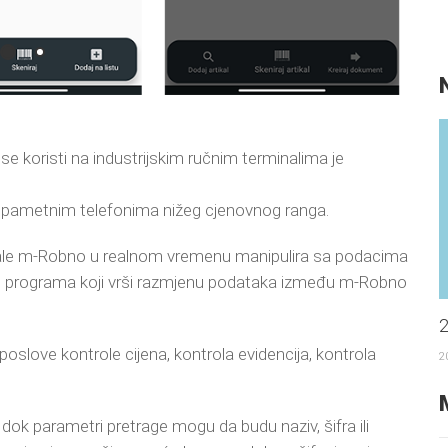
e koristi na industrijskim ručnim terminalima je
oid pametnim telefonima nižeg cjenovnog ranga.
minale m-Robno u realnom vremenu manipulira sa podacima
g programa koji vrši razmjenu podataka između m-Robno
2
za poslove kontrole cijena, kontrola evidencija, kontrola
2
dok parametri pretrage mogu da budu naziv, šifra ili