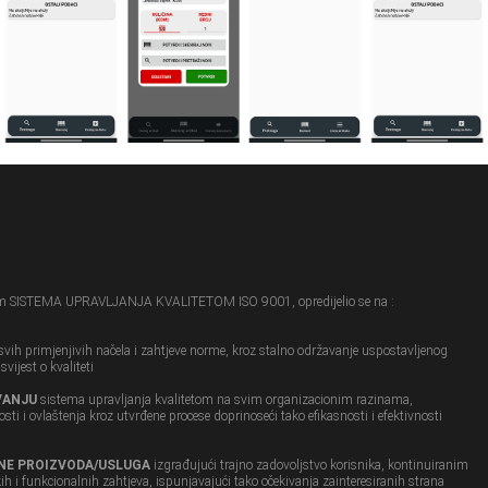
em SISTEMA UPRAVLJANJA KVALITETOM ISO 9001, opredijelio se na :
svih primjenjivih načela i zahtjeve norme, kroz stalno održavanje uspostavljenog
vijest o kvaliteti
VANJU
sistema upravljanja kvalitetom na svim organizacionim razinama,
ti i ovlaštenja kroz utvrđene procese doprinoseći tako efikasnosti i efektivnosti
NE PROIZVODA/USLUGA
izgrađujući trajno zadovoljstvo korisnika, kontinuiranim
h i funkcionalnih zahtjeva, ispunjavajući tako očekivanja zainteresiranih strana