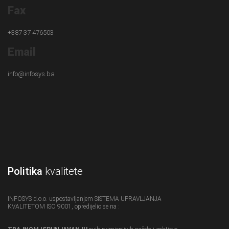
Fax
+387 37 476503
Email
info@infosys.ba
Politika
kvalitete
INFOSYS d.o.o. uspostavljanjem SISTEMA UPRAVLJANJA
KVALITETOM ISO 9001, opredijelio se na :