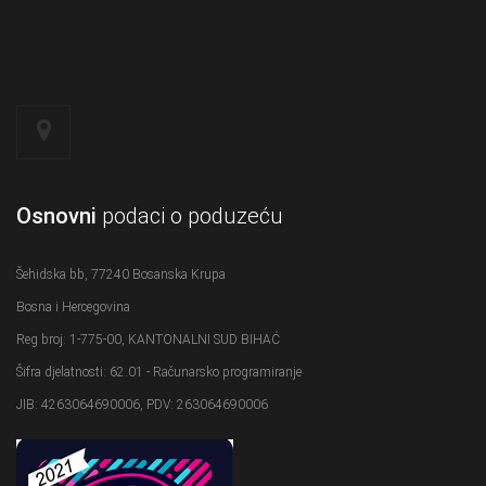
Osnovni
podaci o poduzeću
Šehidska bb, 77240 Bosanska Krupa
Bosna i Hercegovina
Reg broj: 1-775-00, KANTONALNI SUD BIHAĆ
Šifra djelatnosti: 62.01 - Računarsko programiranje
JIB: 4263064690006, PDV: 263064690006