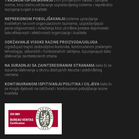
TRAJNOM ISPUNJAVANJU
svih primjenjivih načela i zahtjeve
norme, kroz stalno održavanje uspostavljenog sistema i neprekidno
razvijanje svijest o kvaliteti
NEPREKIDNOM POBOLJŠAVANJU
sistema upravljanja
kvalitetom na svim organizacionim razinama, uspostavljajući
jasne odgovornosti i ovlaštenja kroz utvrđene procese doprinoseći
tako efikasnosti i efektivnosti organizacije i kvaliteta
ODRŽAVANJE VISOKE RAZINE PROIZVODA/USLUGA
izgrađujući trajno zadovoljstvo korisnika, kontinuiranim praćenjem
tehnologija, zakonskih i funkcionalnih zahtjeva, ispunjavajući tako
očekivanja zainteresiranih strana
NA SURADNJU SA ZAINTERESIRANIM STRANAMA
kako bi se
ispunila očekivanja u okviru dostupnih resursa i predviđenog
vremena
KONTINUIRANOM ISPITIVANJU POLITIKA I CILJEVA
kako bi
se moglo djelovati na održivost i kontinuirano poboljšanje razine
kvaliteta