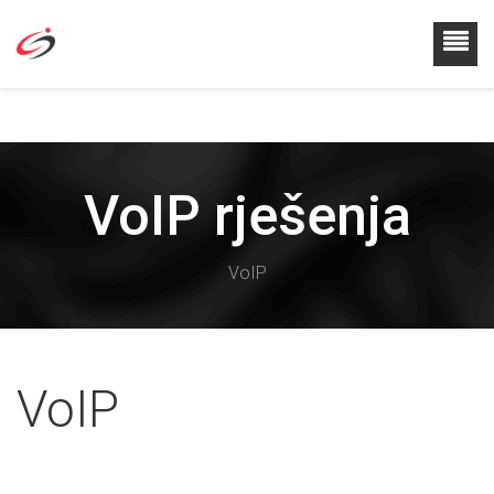
VoIP rješenja
VoIP
VoIP