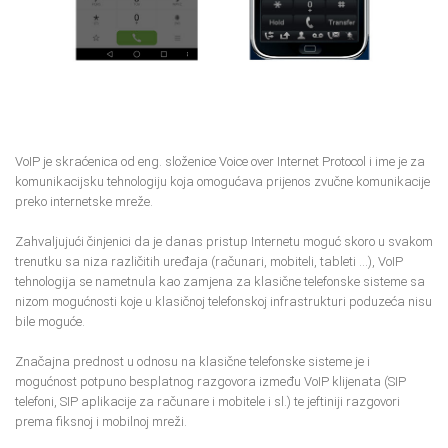
VoIP je skraćenica od eng. složenice Voice over Internet Protocol i ime je za
komunikacijsku tehnologiju koja omogućava prijenos zvučne komunikacije
preko internetske mreže.
Zahvaljujući činjenici da je danas pristup Internetu moguć skoro u svakom
trenutku sa niza različitih uređaja (računari, mobiteli, tableti ...), VoIP
tehnologija se nametnula kao zamjena za klasične telefonske sisteme sa
nizom mogućnosti koje u klasičnoj telefonskoj infrastrukturi poduzeća nisu
bile moguće.
Značajna prednost u odnosu na klasične telefonske sisteme je i
mogućnost potpuno besplatnog razgovora između VoIP klijenata (SIP
telefoni, SIP aplikacije za računare i mobitele i sl.) te jeftiniji razgovori
prema fiksnoj i mobilnoj mreži.