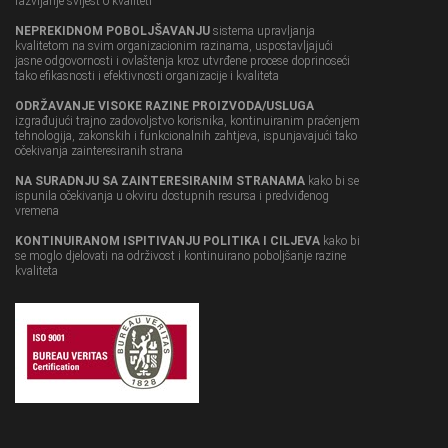
razvijanje svijest o kvaliteti
NEPREKIDNOM POBOLJŠAVANJU
sistema upravljanja
kvalitetom na svim organizacionim razinama, uspostavljajući
jasne odgovornosti i ovlaštenja kroz utvrđene procese doprinoseći
tako efikasnosti i efektivnosti organizacije i kvaliteta
ODRŽAVANJE VISOKE RAZINE PROIZVODA/USLUGA
izgrađujući trajno zadovoljstvo korisnika, kontinuiranim praćenjem
tehnologija, zakonskih i funkcionalnih zahtjeva, ispunjavajući tako
očekivanja zainteresiranih strana
NA SURADNJU SA ZAINTERESIRANIM STRANAMA
kako bi se
ispunila očekivanja u okviru dostupnih resursa i predviđenog
vremena
KONTINUIRANOM ISPITIVANJU POLITIKA I CILJEVA
kako bi
se moglo djelovati na održivost i kontinuirano poboljšanje razine
kvaliteta