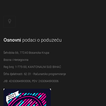
Osnovni
podaci o poduzeću
Šehidska bb, 77240 Bosanska Krupa
Bosna i Hercegovina
Reg broj: 1-775-00, KANTONALNI SUD BIHAĆ
Šifra djelatnosti: 62.01 - Računarsko programiranje
JIB: 4263064690006, PDV: 263064690006