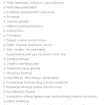
d. Protiv bedrenice, šuštavca i para šuštavca
e. Protiv Newcaste bolesti
4. Evidencija dijagnostičkih ispitivanja:
a. Bruceloze
b. Leukoza goveda
c. Infektivna anemija kopitara
d. Kokošiji tifus
e. Trihineloza
f. Pregled vimena muznih krava
g. Pčele - Gnjiloća, nozemoza, varoza
h. Ribe i školjke - Virusne bolesti
i. Dijagnostička pretraga šaranskih vrsta riba
5. Ostale evidencije
a. Umjetno osjemenjavanje
b. Tuberkulinizacija goveda
c. Obdukcija životinja
d. Dezinfekcija, dezinsekcija, deratizacija
e. Promatranje životinja zbog sumnja na bjesnilo
f. Poremećaj sekrecije vimena muznih krava
6. Epizootiološki dnevnik
7. Automatsko vođenje (generiranje) ambulantnog protokola na osnovu
urađenih evidencija