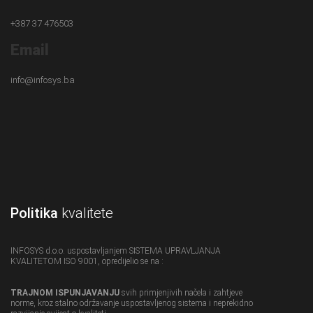
+387 37 476503
Email
info@infosys.ba
Politika
kvalitete
INFOSYS d.o.o. uspostavljanjem SISTEMA UPRAVLJANJA
KVALITETOM ISO 9001, opredijelio se na :
TRAJNOM ISPUNJAVANJU
svih primjenjivih načela i zahtjeve
norme, kroz stalno održavanje uspostavljenog sistema i neprekidno