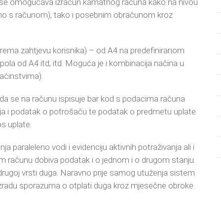
 se omogućava izračun kamatnog računa kako na nivou
no s računom), tako i posebnim obračunom kroz
(prema zahtjevu korisnika) – od A4 na predefiniranom
ola od A4 itd, itd. Moguća je i kombinacija načina u
maćinstvima).
 da se na računu ispisuje bar kod s podacima računa
ija i podatak o potrošaču te podatak o predmetu uplate
s uplate.
paraleleno vodi i evidenciju aktivnih potraživanja ali i
om računu dobiva podatak i o jednom i o drugom stanju.
drugoj vrsti duga. Naravno prije samog utuženja sistem
radu sporazuma o otplati duga kroz mjesečne obroke.