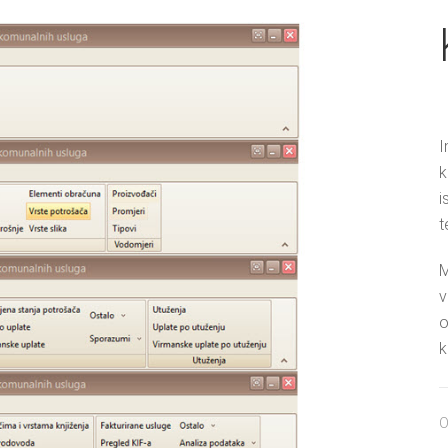
I
k
i
t
M
v
o
k
O