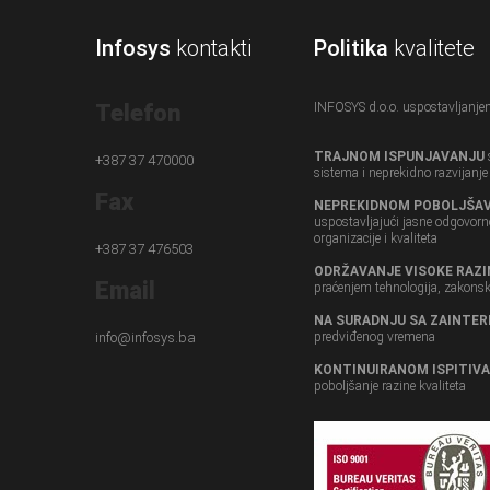
Infosys
kontakti
Politika
kvalitete
Telefon
INFOSYS d.o.o. uspostavljanj
TRAJNOM ISPUNJAVANJU
+387 37 470000
sistema i neprekidno razvijanje s
Fax
NEPREKIDNOM POBOLJŠA
uspostavljajući jasne odgovornos
organizacije i kvaliteta
+387 37 476503
ODRŽAVANJE VISOKE RAZI
Email
praćenjem tehnologija, zakonski
NA SURADNJU SA ZAINTE
info@infosys.ba
predviđenog vremena
KONTINUIRANOM ISPITIVAN
poboljšanje razine kvaliteta