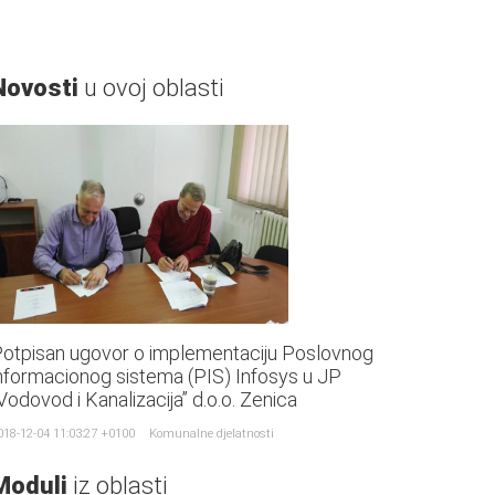
Novosti
u ovoj oblasti
otpisan ugovor o implementaciju Poslovnog
nformacionog sistema (PIS) Infosys u JP
Vodovod i Kanalizacija” d.o.o. Zenica
018-12-04 11:03:27 +0100
Komunalne djelatnosti
Moduli
iz oblasti