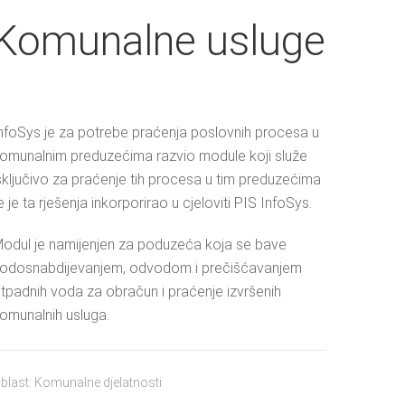
Komunalne usluge
nfoSys je za potrebe praćenja poslovnih procesa u
omunalnim preduzećima razvio module koji služe
sključivo za praćenje tih procesa u tim preduzećima
e je ta rješenja inkorporirao u cjeloviti PIS InfoSys.
odul je namijenjen za poduzeća koja se bave
odosnabdijevanjem, odvodom i prečišćavanjem
tpadnih voda za obračun i praćenje izvršenih
omunalnih usluga.
blast: Komunalne djelatnosti