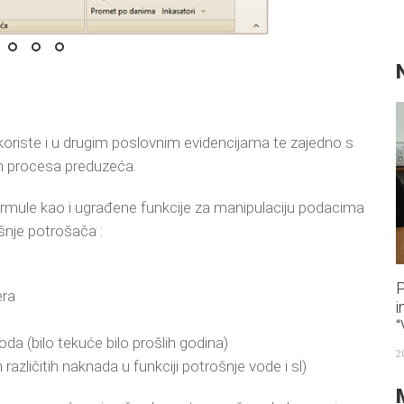
 koriste i u drugim poslovnim evidencijama te zajedno s
ih procesa preduzeća.
rmule kao i ugrađene funkcije za manipulaciju podacima
šnje potrošača :
P
era
i
“
da (bilo tekuće bilo prošlih godina)
2
različitih naknada u funkciji potrošnje vode i sl)