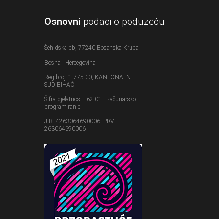
Osnovni
podaci o poduzeću
Šehidska bb, 77240 Bosanska Krupa
Bosna i Hercegovina
Reg broj: 1-775-00, KANTONALNI
SUD BIHAĆ
Šifra djelatnosti: 62.01 - Računarsko
programiranje
JIB: 4263064690006, PDV:
263064690006