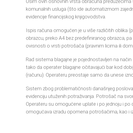
Osim ovih osnovnih vrsta obračuna preduzećima
komunalnih usluga (što ide automatizmom zajed
evidencije financijskog knjigovodstva.
Ispis računa omogućen je u više različitih oblika 
obrazcu, preko A4 bez predefiniranog obrazca, pa p
ovisnosti o vrsti potrošača (pravnim licima ili do
Rad sistema blagajne je pojednostavljen na način
tako da operater blagajne očitavajući bar kod dob
(računu). Operateru preostaje samo da unese izno
Sistem zbog problematičnosti današnjeg poslovanja 
evidenciju utuženih potraživanja. Potrošač na sv
Operateru su omogućene uplate i po jednoju i po 
omogućava izradu opomena potrošačima, kao i iz