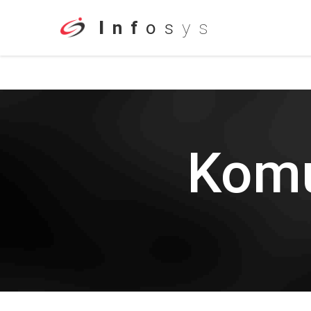
I
n
f
o
s
y
s
Komu