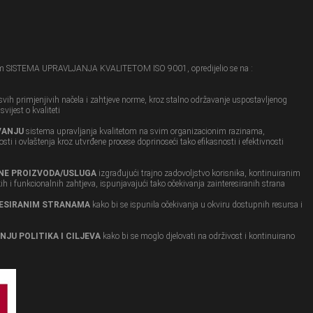
em SISTEMA UPRAVLJANJA KVALITETOM ISO 9001, opredijelio se na :
svih primjenjivih načela i zahtjeve norme, kroz stalno održavanje uspostavljenog
vijest o kvaliteti
VANJU
sistema upravljanja kvalitetom na svim organizacionim razinama,
ti i ovlaštenja kroz utvrđene procese doprinoseći tako efikasnosti i efektivnosti
NE PROIZVODA/USLUGA
izgrađujući trajno zadovoljstvo korisnika, kontinuiranim
h i funkcionalnih zahtjeva, ispunjavajući tako očekivanja zainteresiranih strana
RESIRANIM STRANAMA
kako bi se ispunila očekivanja u okviru dostupnih resursa i
JU POLITIKA I CILJEVA
kako bi se moglo djelovati na održivost i kontinuirano