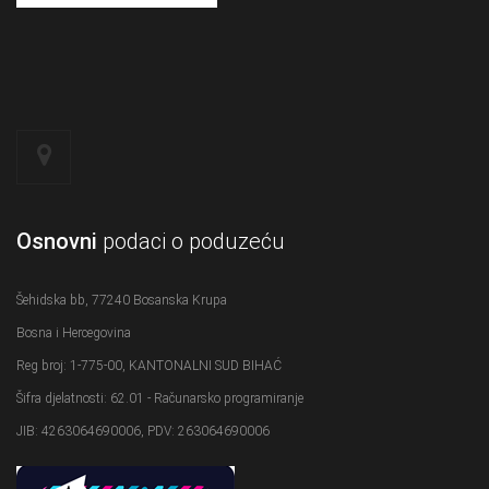
Osnovni
podaci o poduzeću
Šehidska bb, 77240 Bosanska Krupa
Bosna i Hercegovina
Reg broj: 1-775-00, KANTONALNI SUD BIHAĆ
Šifra djelatnosti: 62.01 - Računarsko programiranje
JIB: 4263064690006, PDV: 263064690006