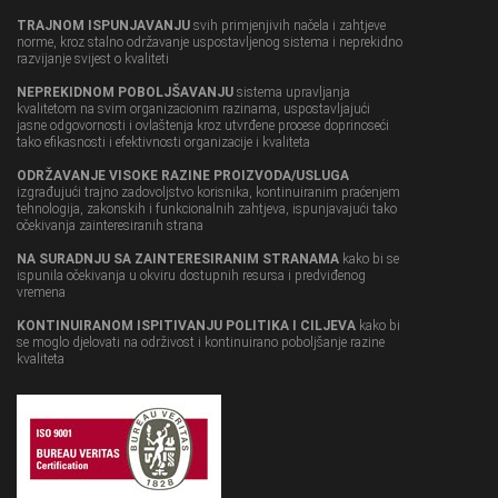
TRAJNOM ISPUNJAVANJU
svih primjenjivih načela i zahtjeve
norme, kroz stalno održavanje uspostavljenog sistema i neprekidno
razvijanje svijest o kvaliteti
NEPREKIDNOM POBOLJŠAVANJU
sistema upravljanja
kvalitetom na svim organizacionim razinama, uspostavljajući
jasne odgovornosti i ovlaštenja kroz utvrđene procese doprinoseći
tako efikasnosti i efektivnosti organizacije i kvaliteta
ODRŽAVANJE VISOKE RAZINE PROIZVODA/USLUGA
izgrađujući trajno zadovoljstvo korisnika, kontinuiranim praćenjem
tehnologija, zakonskih i funkcionalnih zahtjeva, ispunjavajući tako
očekivanja zainteresiranih strana
NA SURADNJU SA ZAINTERESIRANIM STRANAMA
kako bi se
ispunila očekivanja u okviru dostupnih resursa i predviđenog
vremena
KONTINUIRANOM ISPITIVANJU POLITIKA I CILJEVA
kako bi
se moglo djelovati na održivost i kontinuirano poboljšanje razine
kvaliteta