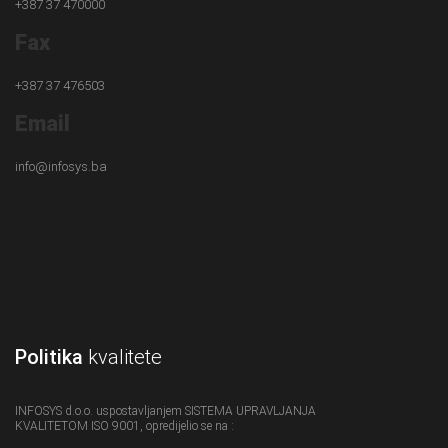
+387 37 470000
Fax
+387 37 476503
Email
info@infosys.ba
Politika
kvalitete
INFOSYS d.o.o. uspostavljanjem SISTEMA UPRAVLJANJA
KVALITETOM ISO 9001, opredijelio se na :