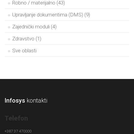
Robno / materijalno (43)
Upravljanje dokumentima (DMS) (9)
Zajednički moduli (4)
Zdravstvo (1)
Sve oblasti
Infosys
kontakti
Telefon
+387 37 470000