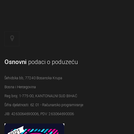
Osnovni
podaci o poduzeću
Šehidska bb, 77240 Bosanska Krupa
Bosna i Hercegovina
Reg broj: 1-775-00, KANTONALNI SUD BIHAĆ
Šifra djelatnosti: 62.01 - Računarsko programiranje
JIB: 4263064690006, PDV: 263064690006