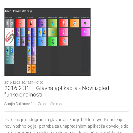
2016-12-28 10:44:57 +0100
2016.2.31 – Glavna aplikacija - Novi izgled i
funkcionalnosti
Sanjin Suljanović
Zajednički moduli
Izvršena je nadogradnja glavne aplikacije PIS Infosys. Korištenje
novih tehnologija i potreba za unapređenjem aplikacija dovelo je do
velikih promjena u izgledu u odnosu na dosadašnji izgled, kao i