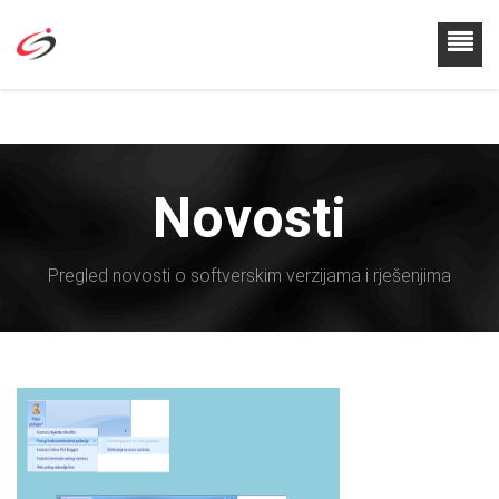
Novosti
Pregled novosti o softverskim verzijama i rješenjima