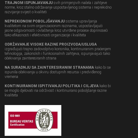
TRAJNOM ISPUNJAVANJU
svih primjenjivih načela i zahtjeve
norme, kroz stalno održavanje uspostavljenog sistema i neprekidno
razvijanje svijest o kvaliteti
NEPREKIDNOM POBOLJŠAVANJU
sistema upravljanja
kvalitetom na svim organizacionim razinama, uspostavljajući
jasne odgovornosti i ovlaštenja kroz utvrđene procese doprinoseći
tako efikasnosti i efektivnosti organizacije i kvaliteta
ODRŽAVANJE VISOKE RAZINE PROIZVODA/USLUGA
izgrađujući trajno zadovoljstvo korisnika, kontinuiranim praćenjem
tehnologija, zakonskih i funkcionalnih zahtjeva, ispunjavajući tako
očekivanja zainteresiranih strana
NA SURADNJU SA ZAINTERESIRANIM STRANAMA
kako bi se
ispunila očekivanja u okviru dostupnih resursa i predviđenog
vremena
KONTINUIRANOM ISPITIVANJU POLITIKA I CILJEVA
kako bi
se moglo djelovati na održivost i kontinuirano poboljšanje razine
kvaliteta