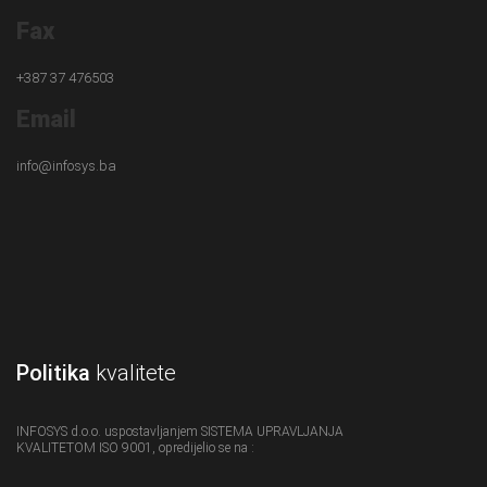
Fax
+387 37 476503
Email
info@infosys.ba
Politika
kvalitete
INFOSYS d.o.o. uspostavljanjem SISTEMA UPRAVLJANJA
KVALITETOM ISO 9001, opredijelio se na :