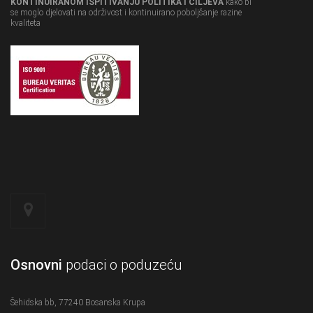
KONTINUIRANOM ISPITIVANJU POLITIKA I CILJEVA
kako bi
se moglo djelovati na održivost i kontinuirano poboljšanje razine
kvaliteta
Osnovni
podaci o poduzeću
Šehidska bb, 77240 Bosanska Krupa