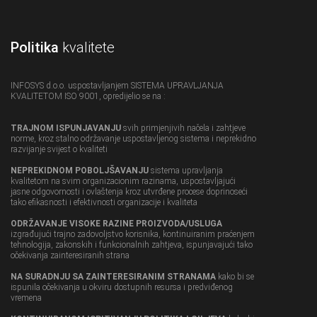
Politika
kvalitete
INFOSYS d.o.o. uspostavljanjem SISTEMA UPRAVLJANJA
KVALITETOM ISO 9001, opredijelio se na :
TRAJNOM ISPUNJAVANJU
svih primjenjivih načela i zahtjeve
norme, kroz stalno održavanje uspostavljenog sistema i neprekidno
razvijanje svijest o kvaliteti
NEPREKIDNOM POBOLJŠAVANJU
sistema upravljanja
kvalitetom na svim organizacionim razinama, uspostavljajući
jasne odgovornosti i ovlaštenja kroz utvrđene procese doprinoseći
tako efikasnosti i efektivnosti organizacije i kvaliteta
ODRŽAVANJE VISOKE RAZINE PROIZVODA/USLUGA
izgrađujući trajno zadovoljstvo korisnika, kontinuiranim praćenjem
tehnologija, zakonskih i funkcionalnih zahtjeva, ispunjavajući tako
očekivanja zainteresiranih strana
NA SURADNJU SA ZAINTERESIRANIM STRANAMA
kako bi se
ispunila očekivanja u okviru dostupnih resursa i predviđenog
vremena