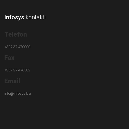
Infosys
kontakti
Telefon
+387 37 470000
Fax
+387 37 476503
Email
info@infosys.ba