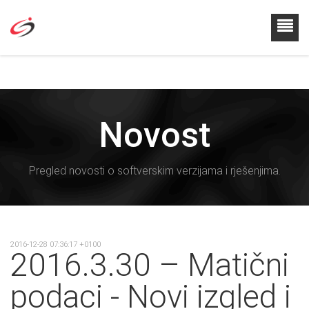
Novost
Pregled novosti o softverskim verzijama i rješenjima.
2016-12-28 07:36:17 +0100
2016.3.30 – Matični
podaci - Novi izgled i