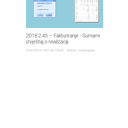
2018.2.45 – Fakturiranje - Sumarni
izvještaj o realizaciji
2018-05-16 14:51:40 +0200
Robno / materijalno
Osnovni
podaci o poduzeću
Šehidska bb, 77240 Bosanska Krupa
Bosna i Hercegovina
Reg broj: 1-775-00, KANTONALNI