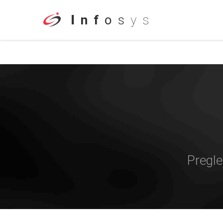
I
n
f
o
s
y
s
Pregle