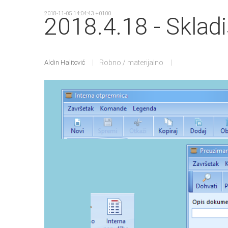
2018-11-05 14:04:43 +0100
2018.4.18 - Skladi
Aldin Halitović
Robno / materijalno