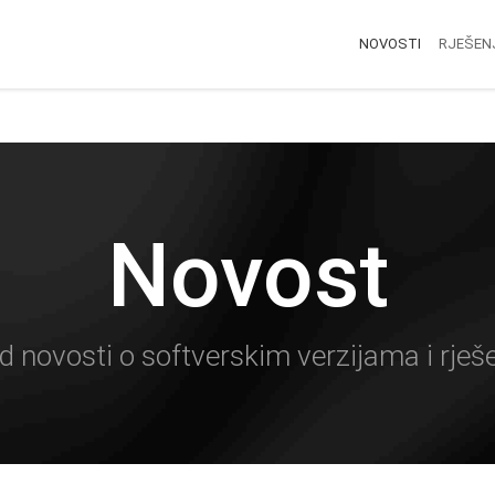
NOVOSTI
RJEŠEN
Novost
d novosti o softverskim verzijama i rješ