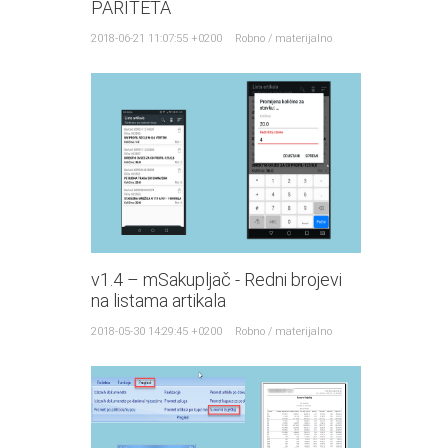
PARITETA
2018-06-21 11:07:55 +0200
Robno / materijalno
v1.4 – mSakupljač - Redni brojevi
na listama artikala
2018-05-30 14:29:45 +0200
Robno / materijalno