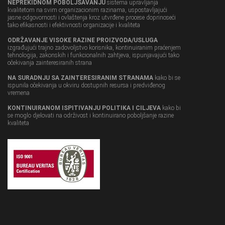
NEPREKIDNOM POBOLJŠAVANJU
sistema upravljanja
kvalitetom na svim organizacionim razinama, uspostavljajući
jasne odgovornosti i ovlaštenja kroz utvrđene procese doprinoseći
tako efikasnosti i efektivnosti organizacije i kvaliteta
ODRŽAVANJE VISOKE RAZINE PROIZVODA/USLUGA
izgrađujući trajno zadovoljstvo korisnika, kontinuiranim praćenjem
tehnologija, zakonskih i funkcionalnih zahtjeva, ispunjavajući tako
očekivanja zainteresiranih strana
NA SURADNJU SA ZAINTERESIRANIM STRANAMA
kako bi se
ispunila očekivanja u okviru dostupnih resursa i predviđenog
vremena
KONTINUIRANOM ISPITIVANJU POLITIKA I CILJEVA
kako bi
se moglo djelovati na održivost i kontinuirano poboljšanje razine
kvaliteta