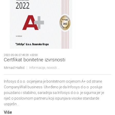
2022-05-06 07:49:28 +0200
Certfikat bonitetne izvrsnosti
Mirnad Halkić
Informacije, novosti ...
Infosys d.o.o. ocjenjena je bonitetnom ocjenom A+ od strane
CompanyWall business. Utvrđeno je da Infosys d.o.o. posluje
pouzdano i stabilno, saradnja sa Infosys d.o.o. je sigurna jer je
riječ o poslovnom partneru koji ispunjava visoke standarde
uspješn...
Više