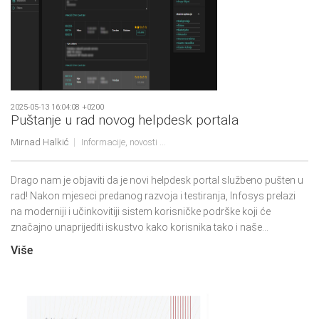
2025-05-13 16:04:08 +0200
Puštanje u rad novog helpdesk portala
Mirnad Halkić
Informacije, novosti ...
Drago nam je objaviti da je novi helpdesk portal službeno pušten u
rad! Nakon mjeseci predanog razvoja i testiranja, Infosys prelazi
na moderniji i učinkovitiji sistem korisničke podrške koji će
značajno unaprijediti iskustvo kako korisnika tako i naše...
Više