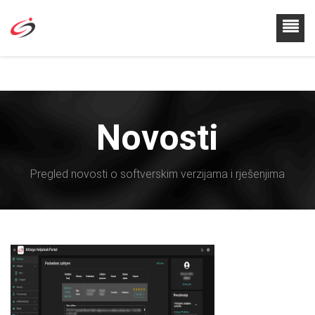
Novosti
Pregled novosti o softverskim verzijama i rješenjima