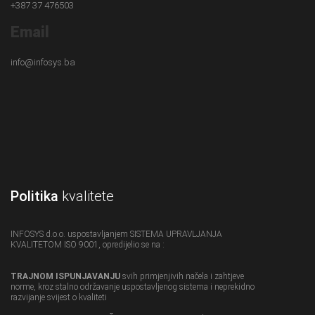
+387 37 476503
Email
info@infosys.ba
Politika
kvalitete
INFOSYS d.o.o. uspostavljanjem SISTEMA UPRAVLJANJA
KVALITETOM ISO 9001, opredijelio se na :
TRAJNOM ISPUNJAVANJU
svih primjenjivih načela i zahtjeve
norme, kroz stalno održavanje uspostavljenog sistema i neprekidno
razvijanje svijest o kvaliteti