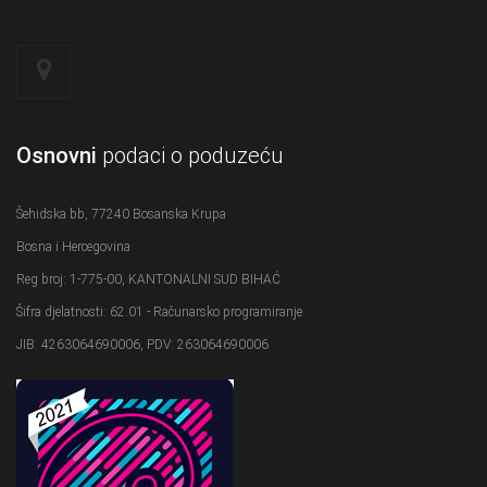
Osnovni
podaci o poduzeću
Šehidska bb, 77240 Bosanska Krupa
Bosna i Hercegovina
Reg broj: 1-775-00, KANTONALNI SUD BIHAĆ
Šifra djelatnosti: 62.01 - Računarsko programiranje
JIB: 4263064690006, PDV: 263064690006