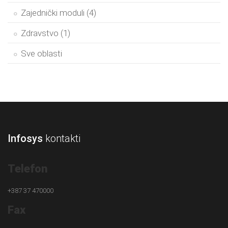
Zajednički moduli (4)
Zdravstvo (1)
Sve oblasti
Infosys
kontakti
Telefon
+387 37 470000
Fax