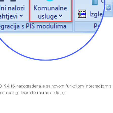
2019.4.16, nadograđena je sa novom funkcijom, integracijom s
ena sa sljedećim formama aplikacije :