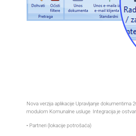
Nova verzija aplikacije Upravljanje dokumentima 
modulom Komunalne usluge. Integracija je ostvar
• Partneri (lokacije potrošaća)