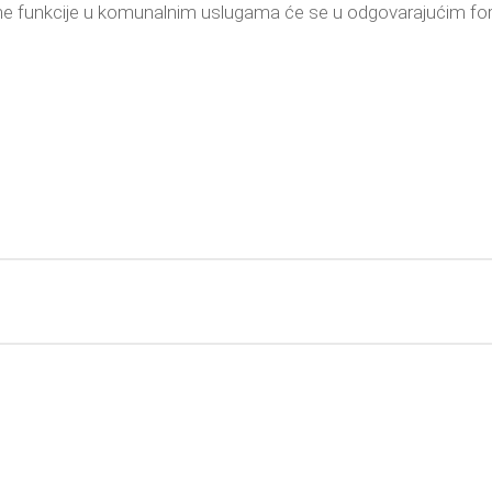
e funkcije u komunalnim uslugama će se u odgovarajućim 