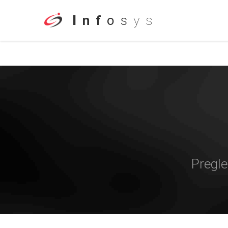
I
n
f
o
s
y
s
Pregle