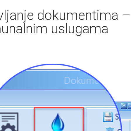
vljanje dokumentima –
omunalnim uslugama