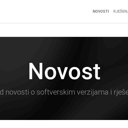
NOVOSTI
RJEŠEN
Novost
d novosti o softverskim verzijama i rješ